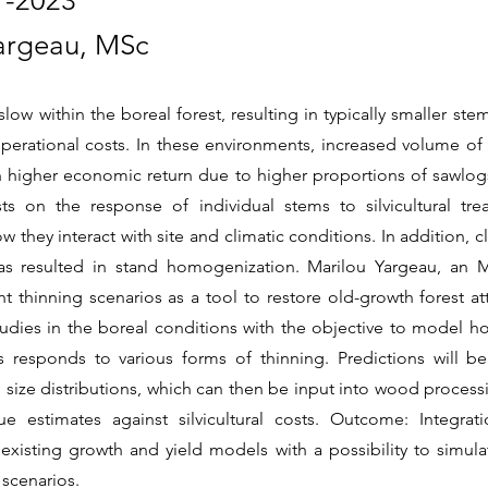
1-2023
argeau, MSc
low within the boreal forest, resulting in typically smaller stems
operational costs. In these environments, increased volume of
in higher economic return due to higher proportions of sawlogs
ts on the response of individual stems to silvicultural tr
w they interact with site and climatic conditions. In addition, c
as resulted in stand homogenization. Marilou Yargeau, an M
nt thinning scenarios as a tool to restore old-growth forest att
udies in the boreal conditions with the objective to model h
s responds to various forms of thinning. Predictions will be
 size distributions, which can then be input into wood process
e estimates against silvicultural costs. Outcome: Integrat
 existing growth and yield models with a possibility to simula
 scenarios.