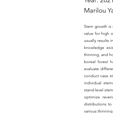
Year: 202
Marilou Y
Stem growth is s
value for high 
usually results 
knowledge exis
thinning, and ho
boreal forest h
evaluate differe
conduct case st
individual stem
stand-level stem
optimize revenu
distributions to
various thinning