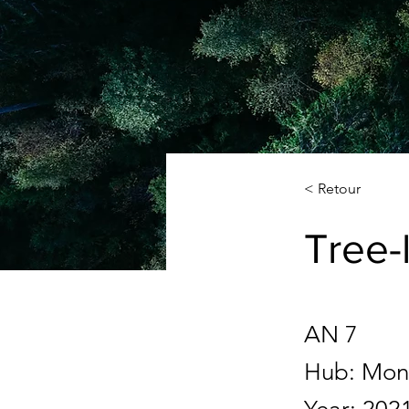
< Retour
Tree-
AN 7
Hub: Mont