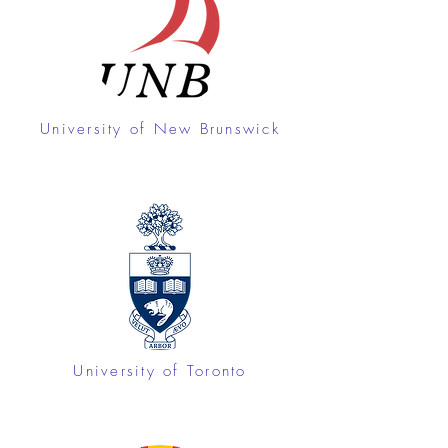
co-candidats, notamment dans lequel 
dépôts universitaires. Nous analyserons 
la représentation des femmes est 
les applications et collaborerons avec 
élevée. Nous reconnaissons toutefois 
les professionnels de l’accès et de la 
que des efforts doivent encore être 
diversité de l’Université pour éviter les 
déployés pour assurer la participation 
préjugés inconscients qui nuisent à la 
des groupes sous-représentés aux 
University of New Brunswick
sélection. Chaque co-candidat sera 
STIM.
activement encouragé à participer à 
cet effort collectif. Les PHQ seront 
également encouragés à suivre des 
cours sur l’IDE en mettant 
particulièrement l’accent sur la 
compréhension des préjugés 
inconscients.

Étant donné le grand nombre de 
disciplines couvertes par Silva21, la 
University of Toronto
participation de PHQ aux conférences 
et aux ateliers contribuera également à 
une expérience de formation riche et 