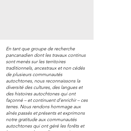
internationaux offrira une perspective 
internationale à sa recherche, en plus 
de l’orientation nationale fournie par 
l’équipe de recherche Silva21.Le cas 
échéant, il est également possible 
pour le PHQ de visiter ces universités 
et organisations internationales afin de 
En tant que groupe de recherche
renforcer les liens entre ses propres 
pancanadien dont les travaux continus
recherches et celles entreprises à 
sont menés sur les territoires
l’échelle mondiale.

traditionnels, ancestraux et non cédés
de plusieurs communautés
Grâce à la participation au travail du 
autochtones, nous reconnaissons la
terrain, traitement des données et des 
diversité des cultures, des langues et
images et au codage informatique, 
des histoires autochtones qui ont
Silva21 appuiera également au moins 
façonné – et continuent d’enrichir – ces
deux étudiants de premier cycle par 
terres. Nous rendons hommage aux
année pour lesquels nous 
aînés passés et présents et exprimons
notre gratitude aux communautés
demanderons des bourses d’études 
autochtones qui ont géré les forêts et
de premier cycle du CRSNG. Ces 