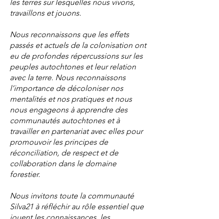
les terres sur lesquelles nous vivons,
étudiants de premier cycle profiteront 
travaillons et jouons.
des interactions avec l’équipe de 
recherche de Silva21 en fournissant des 
Nous reconnaissons que les effets
données pour les projets de premier 
passés et actuels de la colonisation ont
cycle ainsi qu’en présentant aux 
eu de profondes répercussions sur les
étudiants le processus de recherche et 
peuples autochtones et leur relation
les besoins sylvicoles de la forêt 
avec la terre. Nous reconnaissons
canadienne et plus largement dans 
l’importance de décoloniser nos
l’industrie. L’inclusion des étudiants de 
mentalités et nos pratiques et nous
nous engageons à apprendre des
premier cycle dans Silva21 fournit 
communautés autochtones et à
également un moyen de promouvoir 
travailler en partenariat avec elles pour
les activités de Silva21 dans nos 
promouvoir les principes de
programmes de premier cycle 
réconciliation, de respect et de
respectifs en permettre l’exposition à 
collaboration dans le domaine
un large group d’étudiants divers et 
forestier.
éventuellement les faire entrer comme 
PHQ de deuxième cycle à la fin de 
Nous invitons toute la communauté
leurs programmes de premier cycle.
Silva21 à réfléchir au rôle essentiel que
jouent les connaissances, les